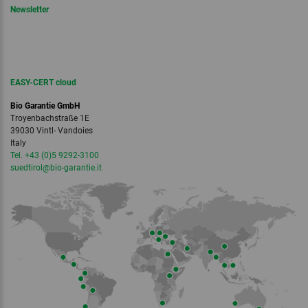
Newsletter
EASY-CERT cloud
Bio Garantie GmbH
Troyenbachstraße 1E
39030 Vintl- Vandoies
Italy
Tel. +43 (0)5 9292-3100
suedtirol
@bio-garantie.
it